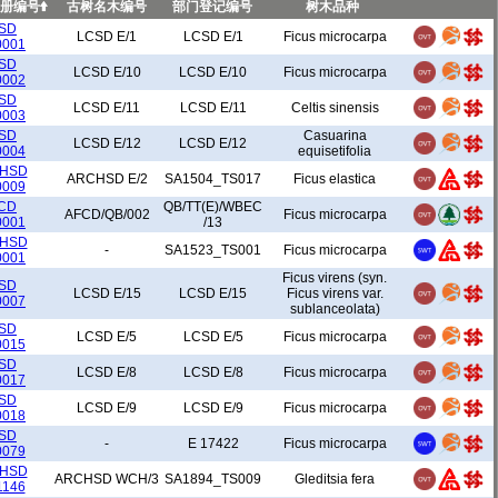
册编号
古树名木编号
部门登记编号
树木品种
黄大仙区
10
SD
LCSD E/1
LCSD E/1
Ficus microcarpa
0001
SD
LCSD E/10
LCSD E/10
Ficus microcarpa
0002
油尖旺区
93
SD
LCSD E/11
LCSD E/11
Celtis sinensis
0003
离岛区
5
SD
Casuarina
LCSD E/12
LCSD E/12
0004
equisetifolia
HSD
ARCHSD E/2
SA1504_TS017
Ficus elastica
0009
葵青区
13
CD
QB/TT(E)/WBEC
AFCD/QB/002
Ficus microcarpa
0001
/13
北区
50
HSD
-
SA1523_TS001
Ficus microcarpa
0001
Ficus virens (syn.
SD
LCSD E/15
LCSD E/15
Ficus virens var.
西贡区
6
0007
sublanceolata)
SD
LCSD E/5
LCSD E/5
Ficus microcarpa
0015
沙田区
20
SD
LCSD E/8
LCSD E/8
Ficus microcarpa
0017
SD
大埔区
20
LCSD E/9
LCSD E/9
Ficus microcarpa
0018
SD
-
E 17422
Ficus microcarpa
0079
荃湾区
5
HSD
ARCHSD WCH/3
SA1894_TS009
Gleditsia fera
1146