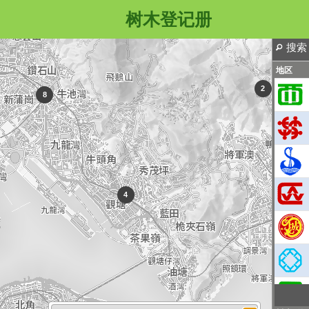
树木登记册
2
1
搜索
地区
2
8
4