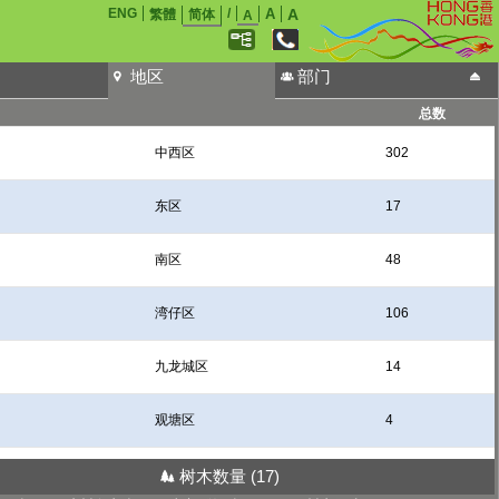
ENG
/
A
A
繁體
简体
A
地区
部门
总数
中西区
302
东区
17
南区
48
湾仔区
106
九龙城区
14
观塘区
4
深水埗区
17
树木数量
(17)