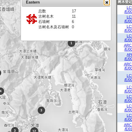
树木登记
Eastern
LC
总数
17
3
3
/E/0
古树名木
11
LC
10
10
/E/0
石墙树
6
LC
古树名木及石墙树
0
/E/0
LC
/E/0
1
1
ARC
/E/0
AF
/E/0
ARC
/E/0
LC
/E/0
LC
/E/0
4
LC
/E/0
LC
/E/0
3
LC
/E/0
ARC
/E/0
3
12