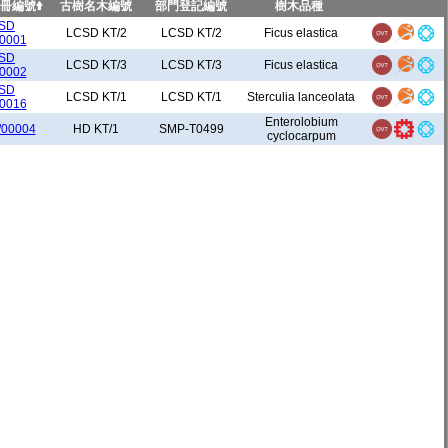
冊編號
古樹名木編號
部門登記編號
樹木品種
黃大仙區
10
SD
LCSD KT/2
LCSD KT/2
Ficus elastica
00001
SD
LCSD KT/3
LCSD KT/3
Ficus elastica
00002
油尖旺區
93
SD
LCSD KT/1
LCSD KT/1
Sterculia lanceolata
00016
離島區
5
Enterolobium
/00004
HD KT/1
SMP-T0499
cyclocarpum
葵青區
13
北區
50
西貢區
6
沙田區
20
大埔區
20
荃灣區
5