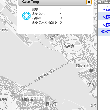
樹木登記
Kwun Tong
1
LC
1
總數
4
/KT/
古樹名木
4
LC
2
/KT/
石牆樹
0
LC
古樹名木及石牆樹
0
/KT/
HD/KT