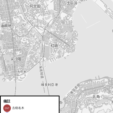
備註
古樹名木