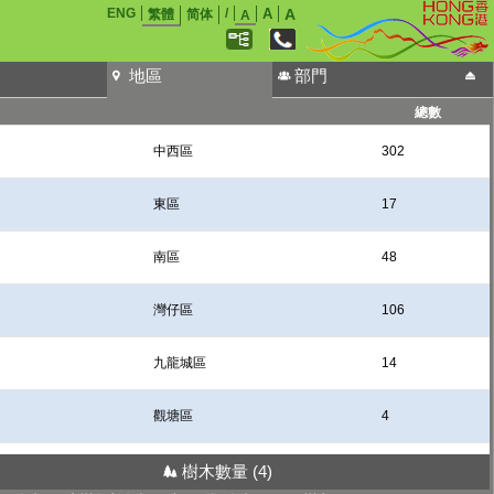
ENG
/
A
A
繁體
简体
A
地區
部門
總數
中西區
302
東區
17
南區
48
灣仔區
106
九龍城區
14
觀塘區
4
深水埗區
17
樹木數量
(4)